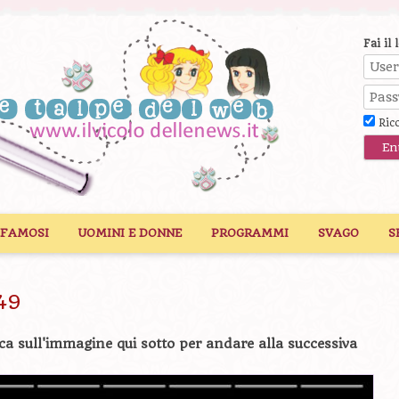
Fai il 
Ric
 FAMOSI
UOMINI E DONNE
PROGRAMMI
SVAGO
S
49
ca sull'immagine qui sotto per andare alla successiva