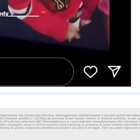
rappresenta una testata giornalistica; viene aggiornato saltuariamente e non può quindi considerars
fili Facebook pubblici o siti/blog che possono essere quindi ritenuti di dominio pubblico. Se per q
l all'indirizzo redazione [@] ilvicolodellenews.it e provvederemo immediatamente alla rimozione. Il
video e immagini) senza la nostra esplicita autorizzazione; in presenza di quest'ultima è possibile
iolazione di questa condizione potrebbe autorizzarci ad adire le vie legali. Tutti gli utenti registrati e