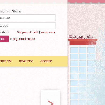
login sul Vicolo
ordami
|
Hai perso i dati?
Assistenza
o
registrati subito
ERIE TV
REALITY
GOSSIP
>