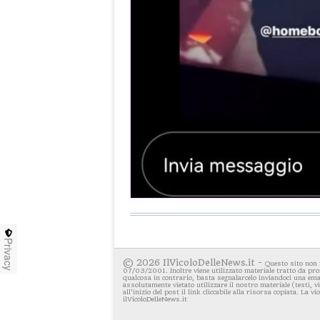
Privacy
© 2026 IlVicoloDelleNews.it -
Questo sito non 
07/03/2001. Inoltre viene utilizzato materiale tratto da pro
qualcosa in contrario, basta segnalarcelo inviandoci una emai
assolutamente vietato utilizzare il nostro materiale (testi, 
all'inizio del post il link cliccabile alla risorsa copiata. La v
ilVicoloDelleNews.it