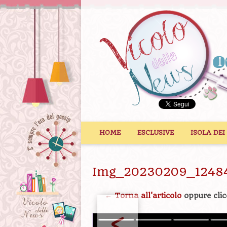
Vai al contenuto
HOME
ESCLUSIVE
ISOLA DEI
Img_20230209_1248
← Torna all'articolo
oppure clic
<