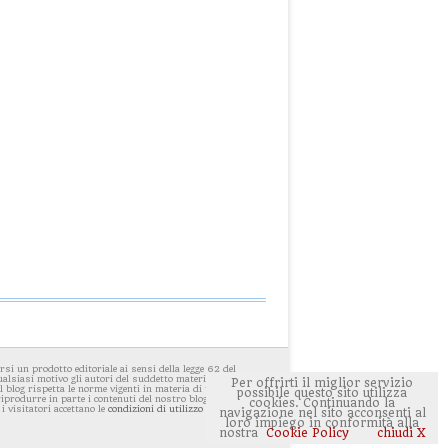
i un prodotto editoriale ai sensi della legge 62 del
ualsiasi motivo gli autori del suddetto materiale avessero
Per offrirti il miglior servizio
 blog rispetta le norme vigenti in materia di privacy. E'
possibile questo sito utilizza
 riprodurre in parte i contenuti del nostro blog ponendo
cookies. Continuando la
 i visitatori accettano le
condizioni di utilizzo del sito
navigazione nel sito acconsenti al
loro impiego in conformità alla
nostra
Cookie Policy
chiudi X