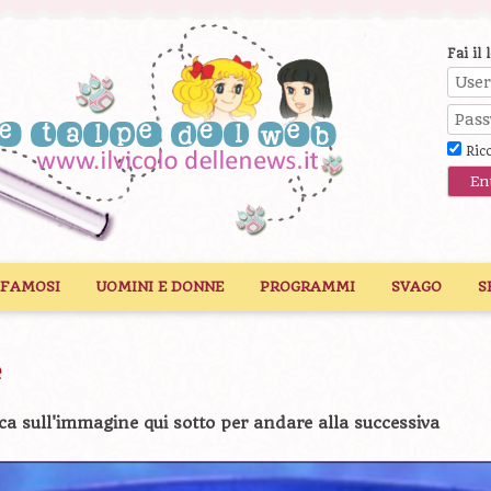
Fai il 
Ric
 FAMOSI
UOMINI E DONNE
PROGRAMMI
SVAGO
S
e
ca sull'immagine qui sotto per andare alla successiva