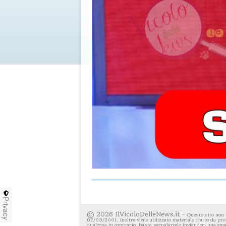
Privacy
© 2026 IlVicoloDelleNews.it -
Questo sito non 
07/03/2001. Inoltre viene utilizzato materiale tratto da pro
qualcosa in contrario, basta segnalarcelo inviandoci una emai