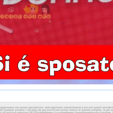
rappresenta una testata giornalistica; viene aggiornato saltuariamente e non può quindi considerars
fili Facebook pubblici o siti/blog che possono essere quindi ritenuti di dominio pubblico. Se per q
l all'indirizzo redazione [@] ilvicolodellenews.it e provvederemo immediatamente alla rimozione. Il