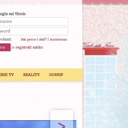
login sul Vicolo
ordami
|
Hai perso i dati?
Assistenza
o
registrati subito
ERIE TV
REALITY
GOSSIP
>