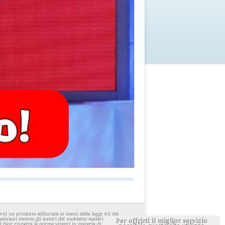
i un prodotto editoriale ai sensi della legge 62 del
ualsiasi motivo gli autori del suddetto materiale avessero
Per offrirti il miglior servizio
 blog rispetta le norme vigenti in materia di privacy. E'