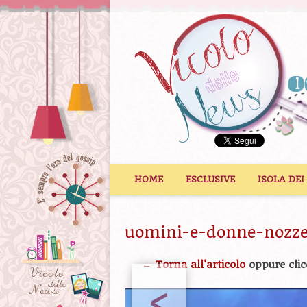
Vai al contenuto
HOME
ESCLUSIVE
ISOLA DEI
uomini-e-donne-nozz
← Torna all'articolo
oppure clic
<