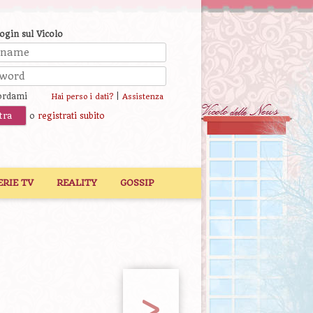
login sul Vicolo
ordami
|
Hai perso i dati?
Assistenza
o
registrati subito
ERIE TV
REALITY
GOSSIP
>