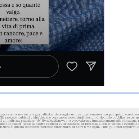
rappresenta una testata giornalistica; viene aggiornato saltuariamente e non può quindi considerars
fili Facebook pubblici o siti/blog che possono essere quindi ritenuti di dominio pubblico. Se per q
l all'indirizzo redazione [@] ilvicolodellenews.it e provvederemo immediatamente alla rimozione. Il
video e immagini) senza la nostra esplicita autorizzazione; in presenza di quest'ultima è possibile
iolazione di questa condizione potrebbe autorizzarci ad adire le vie legali. Tutti gli utenti registrati e