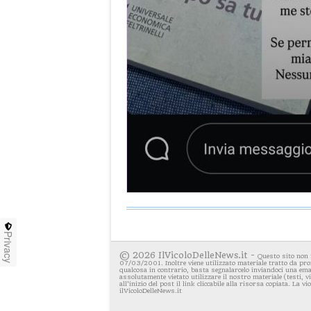
Privacy
© 2026 IlVicoloDelleNews.it -
Questo sito non 
07/03/2001. Inoltre viene utilizzato materiale tratto da pro
qualcosa in contrario, basta segnalarcelo inviandoci una emai
assolutamente vietato utilizzare il nostro materiale (testi, 
all'inizio del post il link cliccabile alla risorsa copiata. La v
ilVicoloDelleNews.it