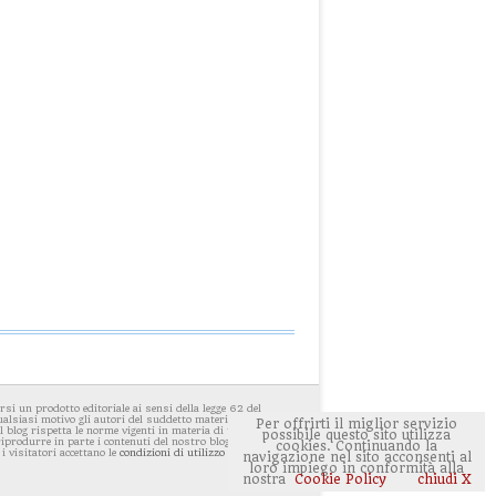
i un prodotto editoriale ai sensi della legge 62 del
ualsiasi motivo gli autori del suddetto materiale avessero
Per offrirti il miglior servizio
 blog rispetta le norme vigenti in materia di privacy. E'
possibile questo sito utilizza
 riprodurre in parte i contenuti del nostro blog ponendo
cookies. Continuando la
 i visitatori accettano le
condizioni di utilizzo del sito
navigazione nel sito acconsenti al
loro impiego in conformità alla
nostra
Cookie Policy
chiudi X