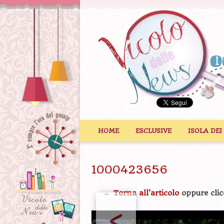
Vai al contenuto
HOME
ESCLUSIVE
ISOLA DEI
1000423656
← Torna all'articolo
oppure clic
<