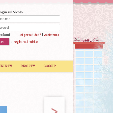
login sul Vicolo
ordami
|
Hai perso i dati?
Assistenza
o
registrati subito
ERIE TV
REALITY
GOSSIP
>