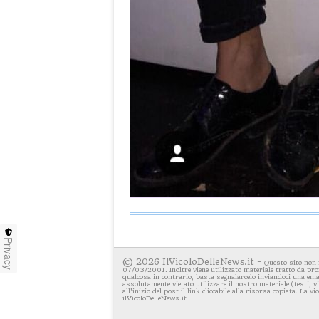
Privacy
© 2026 IlVicoloDelleNews.it -
Questo sito non 
07/03/2001. Inoltre viene utilizzato materiale tratto da pro
qualcosa in contrario, basta segnalarcelo inviandoci una emai
assolutamente vietato utilizzare il nostro materiale (testi, 
all'inizio del post il link cliccabile alla risorsa copiata. La v
ilVicoloDelleNews.it