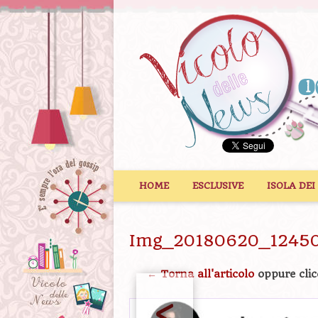
Vai al contenuto
HOME
ESCLUSIVE
ISOLA DEI
Img_20180620_1245
← Torna all'articolo
oppure clic
<