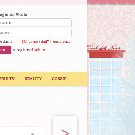
login sul Vicolo
ordami
|
Hai perso i dati?
Assistenza
o
registrati subito
ERIE TV
REALITY
GOSSIP
>