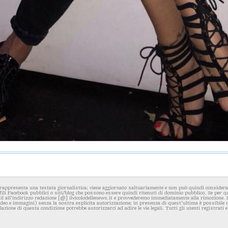
rappresenta una testata giornalistica; viene aggiornato saltuariamente e non può quindi considerars
fili Facebook pubblici o siti/blog che possono essere quindi ritenuti di dominio pubblico. Se per q
l all'indirizzo redazione [@] ilvicolodellenews.it e provvederemo immediatamente alla rimozione. Il
video e immagini) senza la nostra esplicita autorizzazione; in presenza di quest'ultima è possibile
iolazione di questa condizione potrebbe autorizzarci ad adire le vie legali. Tutti gli utenti registrati e