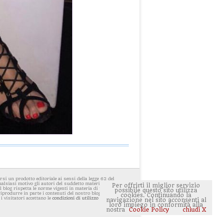
i un prodotto editoriale ai sensi della legge 62 del
ualsiasi motivo gli autori del suddetto materiale avessero
Per offrirti il miglior servizio
 blog rispetta le norme vigenti in materia di privacy. E'
possibile questo sito utilizza
 riprodurre in parte i contenuti del nostro blog ponendo
cookies. Continuando la
 i visitatori accettano le
condizioni di utilizzo del sito
navigazione nel sito acconsenti al
loro impiego in conformità alla
nostra
Cookie Policy
chiudi X