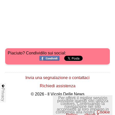
Piaciuto? Condividilo sui social:
Invia una segnalazione o contattaci
Richiedi assistenza
Privacy
© 2026 - Il Vicolo Delle News
Per offrirti il miglior servizio
possibile questo sito utilizza
cookies. Continuando la
navigazione nel sito
acconsenti al loro impiego in
conformità alla nostra
Cookie
Policy
chiudi X