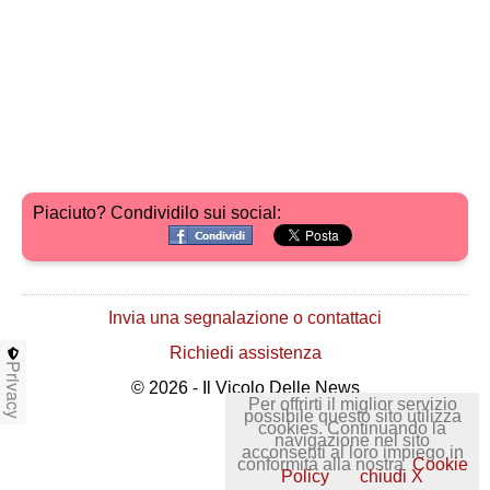
Piaciuto? Condividilo sui social:
Invia una segnalazione o contattaci
Richiedi assistenza
Privacy
© 2026 - Il Vicolo Delle News
Per offrirti il miglior servizio
possibile questo sito utilizza
cookies. Continuando la
navigazione nel sito
acconsenti al loro impiego in
conformità alla nostra
Cookie
Policy
chiudi X