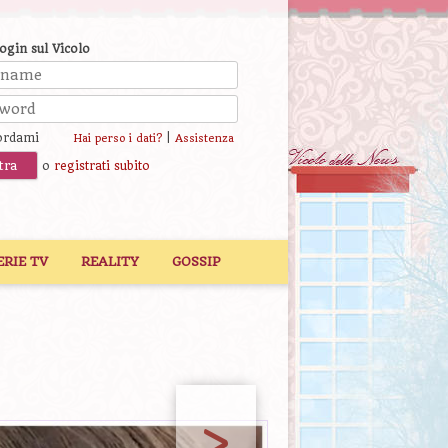
login sul Vicolo
ordami
|
Hai perso i dati?
Assistenza
o
registrati subito
ERIE TV
REALITY
GOSSIP
>