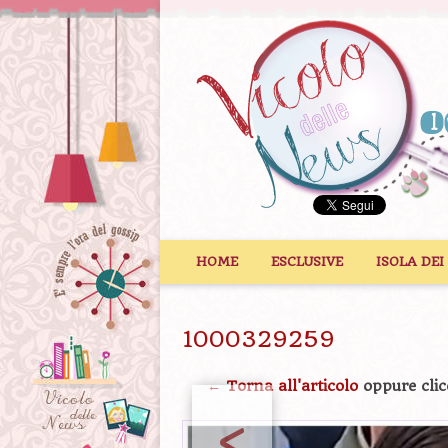
Vai al contenuto
HOME
ESCLUSIVE
ISOLA DEI
1000329259
← Torna all'articolo
oppure clic
<