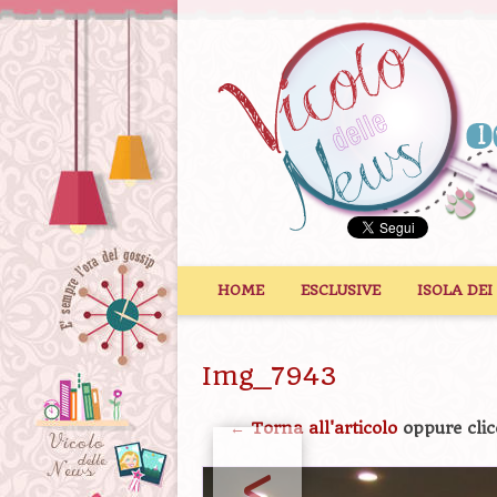
Vai al contenuto
HOME
ESCLUSIVE
ISOLA DEI
Img_7943
← Torna all'articolo
oppure clic
<