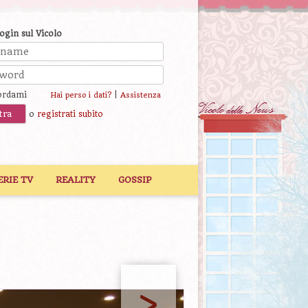
login sul Vicolo
ordami
|
Hai perso i dati?
Assistenza
o
registrati subito
ERIE TV
REALITY
GOSSIP
>