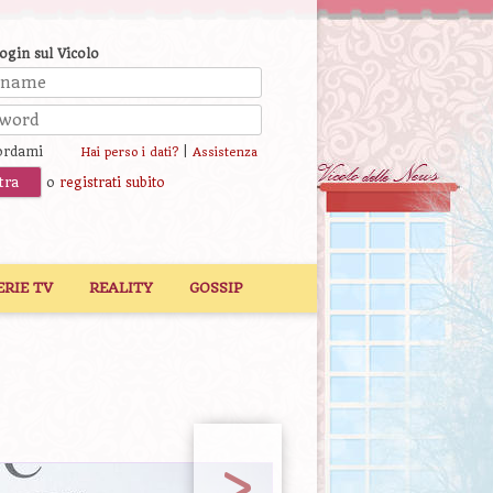
login sul Vicolo
ordami
|
Hai perso i dati?
Assistenza
o
registrati subito
ERIE TV
REALITY
GOSSIP
>