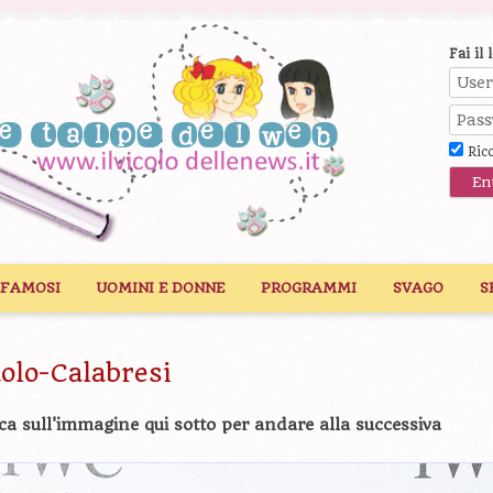
Fai il 
Ric
 FAMOSI
UOMINI E DONNE
PROGRAMMI
SVAGO
S
olo-Calabresi
ca sull'immagine qui sotto per andare alla successiva