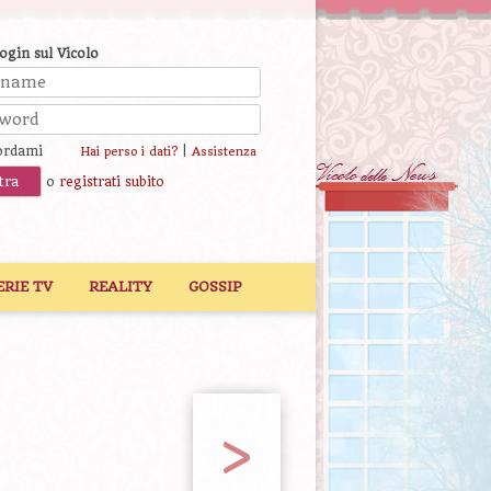
login sul Vicolo
ordami
|
Hai perso i dati?
Assistenza
o
registrati subito
ERIE TV
REALITY
GOSSIP
>