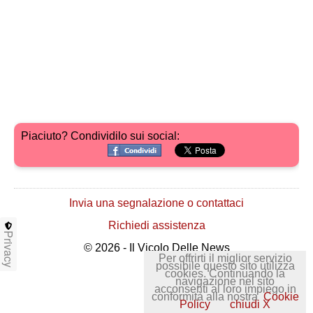
Piaciuto? Condividilo sui social:
Invia una segnalazione o contattaci
Richiedi assistenza
Privacy
© 2026 - Il Vicolo Delle News
Per offrirti il miglior servizio
possibile questo sito utilizza
cookies. Continuando la
navigazione nel sito
acconsenti al loro impiego in
conformità alla nostra
Cookie
Policy
chiudi X