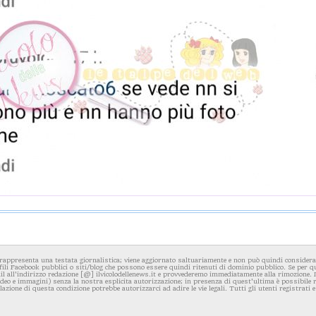
rappresenta una testata giornalistica; viene aggiornato saltuariamente e non può quindi considerars
fili Facebook pubblici o siti/blog che possono essere quindi ritenuti di dominio pubblico. Se per q
l all'indirizzo redazione [@] ilvicolodellenews.it e provvederemo immediatamente alla rimozione. Il
video e immagini) senza la nostra esplicita autorizzazione; in presenza di quest'ultima è possibile
iolazione di questa condizione potrebbe autorizzarci ad adire le vie legali. Tutti gli utenti registrati e