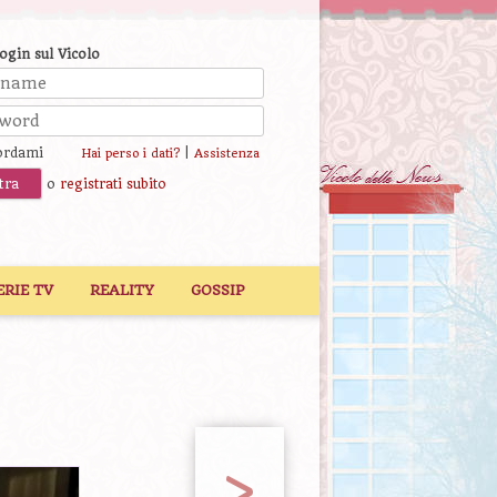
login sul Vicolo
ordami
|
Hai perso i dati?
Assistenza
o
registrati subito
ERIE TV
REALITY
GOSSIP
>