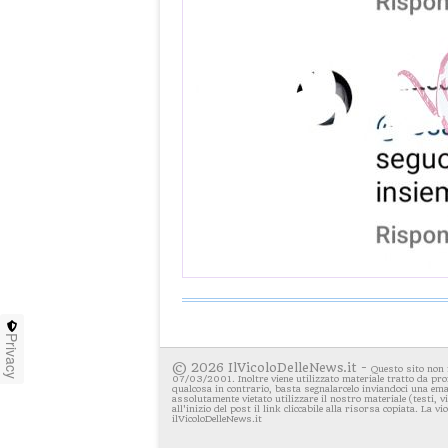
Privacy
© 2026 IlVicoloDelleNews.it -
Questo sito non 
07/03/2001. Inoltre viene utilizzato materiale tratto da pro
qualcosa in contrario, basta segnalarcelo inviandoci una emai
assolutamente vietato utilizzare il nostro materiale (testi, 
all'inizio del post il link cliccabile alla risorsa copiata. La v
ilVicoloDelleNews.it