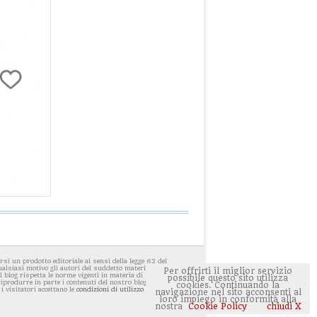
i un prodotto editoriale ai sensi della legge 62 del
ualsiasi motivo gli autori del suddetto materiale avessero
Per offrirti il miglior servizio
 blog rispetta le norme vigenti in materia di privacy. E'
possibile questo sito utilizza
 riprodurre in parte i contenuti del nostro blog ponendo
cookies. Continuando la
 i visitatori accettano le
condizioni di utilizzo del sito
navigazione nel sito acconsenti al
loro impiego in conformità alla
nostra
Cookie Policy
chiudi X