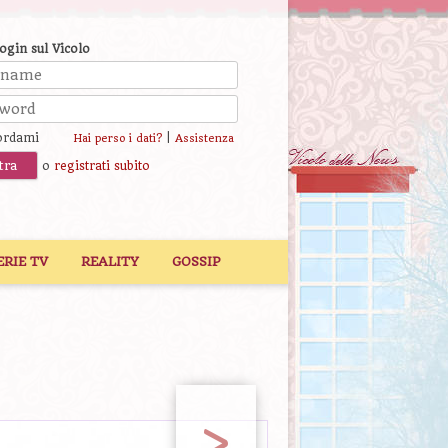
login sul Vicolo
ordami
|
Hai perso i dati?
Assistenza
o
registrati subito
ERIE TV
REALITY
GOSSIP
>