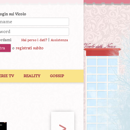
login sul Vicolo
ordami
|
Hai perso i dati?
Assistenza
o
registrati subito
ERIE TV
REALITY
GOSSIP
>