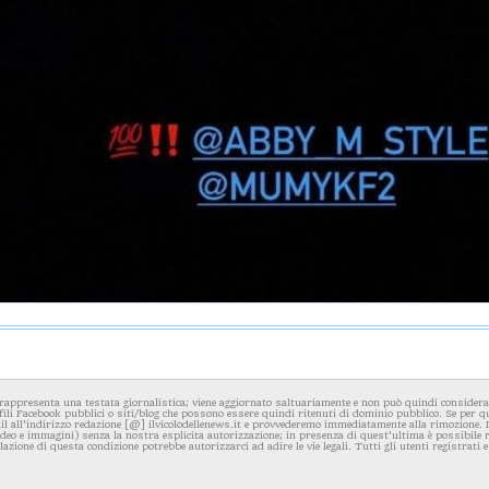
rappresenta una testata giornalistica; viene aggiornato saltuariamente e non può quindi considerars
fili Facebook pubblici o siti/blog che possono essere quindi ritenuti di dominio pubblico. Se per q
l all'indirizzo redazione [@] ilvicolodellenews.it e provvederemo immediatamente alla rimozione. Il
video e immagini) senza la nostra esplicita autorizzazione; in presenza di quest'ultima è possibile
iolazione di questa condizione potrebbe autorizzarci ad adire le vie legali. Tutti gli utenti registrati e