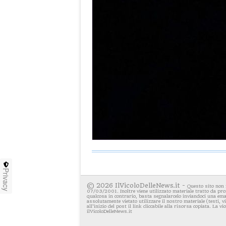
Privacy
© 2026 IlVicoloDelleNews.it -
Questo sito non 
07/03/2001. Inoltre viene utilizzato materiale tratto da pro
qualcosa in contrario, basta segnalarcelo inviandoci una emai
assolutamente vietato utilizzare il nostro materiale (testi, 
all'inizio del post il link cliccabile alla risorsa copiata. La v
ilVicoloDelleNews.it