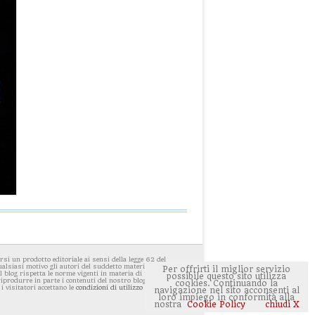
i un prodotto editoriale ai sensi della legge 62 del
ualsiasi motivo gli autori del suddetto materiale avessero
Per offrirti il miglior servizio
 blog rispetta le norme vigenti in materia di privacy. E'
possibile questo sito utilizza
 riprodurre in parte i contenuti del nostro blog ponendo
cookies. Continuando la
 i visitatori accettano le
condizioni di utilizzo del sito
navigazione nel sito acconsenti al
loro impiego in conformità alla
nostra
Cookie Policy
chiudi X