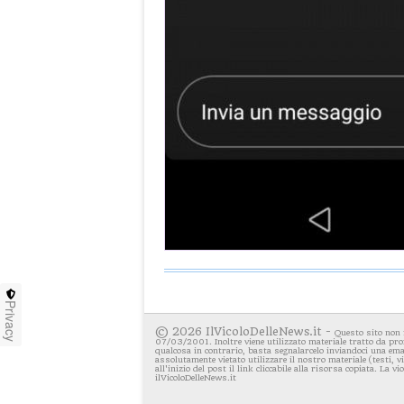
Privacy
© 2026 IlVicoloDelleNews.it -
Questo sito non 
07/03/2001. Inoltre viene utilizzato materiale tratto da pro
qualcosa in contrario, basta segnalarcelo inviandoci una emai
assolutamente vietato utilizzare il nostro materiale (testi, 
all'inizio del post il link cliccabile alla risorsa copiata. La v
ilVicoloDelleNews.it