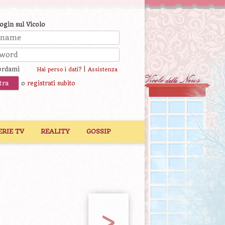
login sul Vicolo
ordami
|
Hai perso i dati?
Assistenza
o
registrati subito
ERIE TV
REALITY
GOSSIP
>