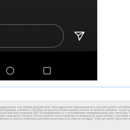
rappresenta una testata giornalistica; viene aggiornato saltuariamente e non può quindi considerars
fili Facebook pubblici o siti/blog che possono essere quindi ritenuti di dominio pubblico. Se per q
l all'indirizzo redazione [@] ilvicolodellenews.it e provvederemo immediatamente alla rimozione. Il
video e immagini) senza la nostra esplicita autorizzazione; in presenza di quest'ultima è possibile
iolazione di questa condizione potrebbe autorizzarci ad adire le vie legali. Tutti gli utenti registrati e