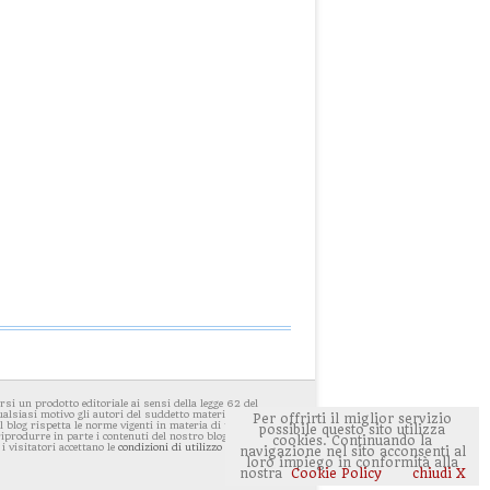
i un prodotto editoriale ai sensi della legge 62 del
ualsiasi motivo gli autori del suddetto materiale avessero
Per offrirti il miglior servizio
 blog rispetta le norme vigenti in materia di privacy. E'
possibile questo sito utilizza
 riprodurre in parte i contenuti del nostro blog ponendo
cookies. Continuando la
 i visitatori accettano le
condizioni di utilizzo del sito
navigazione nel sito acconsenti al
loro impiego in conformità alla
nostra
Cookie Policy
chiudi X