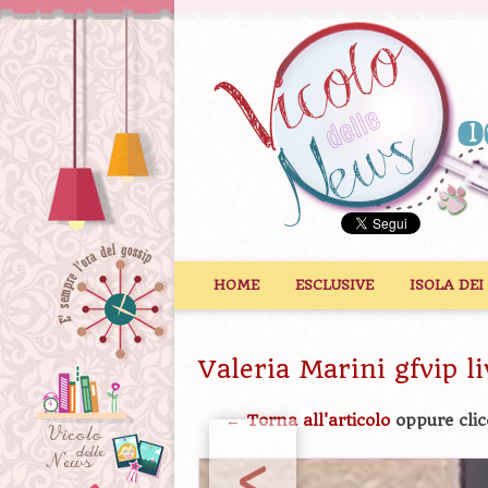
Vai al contenuto
HOME
ESCLUSIVE
ISOLA DEI
Valeria Marini gfvip li
← Torna all'articolo
oppure clic
<