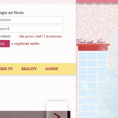
login sul Vicolo
ordami
|
Hai perso i dati?
Assistenza
o
registrati subito
ERIE TV
REALITY
GOSSIP
>