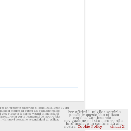
i un prodotto editoriale ai sensi della legge 62 del
ualsiasi motivo gli autori del suddetto materiale avessero
Per offrirti il miglior servizio
 blog rispetta le norme vigenti in materia di privacy. E'
possibile questo sito utilizza
 riprodurre in parte i contenuti del nostro blog ponendo
cookies. Continuando la
 i visitatori accettano le
condizioni di utilizzo del sito
navigazione nel sito acconsenti al
loro impiego in conformità alla
nostra
Cookie Policy
chiudi X