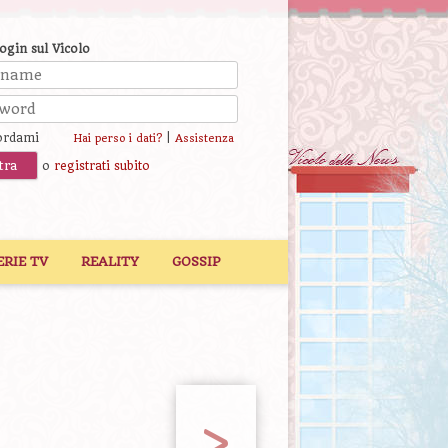
login sul Vicolo
ordami
|
Hai perso i dati?
Assistenza
o
registrati subito
ERIE TV
REALITY
GOSSIP
>