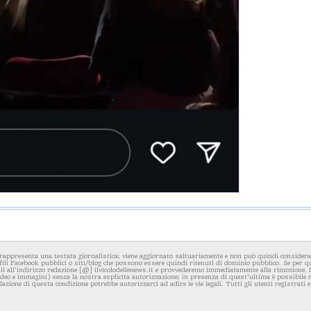
rappresenta una testata giornalistica; viene aggiornato saltuariamente e non può quindi considerars
fili Facebook pubblici o siti/blog che possono essere quindi ritenuti di dominio pubblico. Se per q
l all'indirizzo redazione [@] ilvicolodellenews.it e provvederemo immediatamente alla rimozione. Il
video e immagini) senza la nostra esplicita autorizzazione; in presenza di quest'ultima è possibile
iolazione di questa condizione potrebbe autorizzarci ad adire le vie legali. Tutti gli utenti registrati e