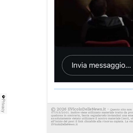
Privacy
© 2026 IlVicoloDelleNews.it -
Questo sito non 
07/03/2001. Inoltre viene utilizzato materiale tratto da pro
qualcosa in contrario, basta segnalarcelo inviandoci una emai
assolutamente vietato utilizzare il nostro materiale (testi, 
all'inizio del post il link cliccabile alla risorsa copiata. La v
ilVicoloDelleNews.it