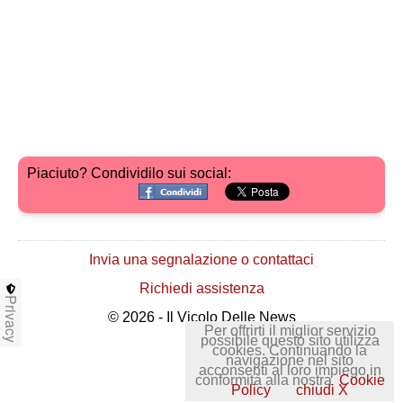
Piaciuto? Condividilo sui social:
Invia una segnalazione o contattaci
Richiedi assistenza
Privacy
© 2026 - Il Vicolo Delle News
Per offrirti il miglior servizio
possibile questo sito utilizza
cookies. Continuando la
navigazione nel sito
acconsenti al loro impiego in
conformità alla nostra
Cookie
Policy
chiudi X