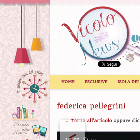
Vai al contenuto
HOME
ESCLUSIVE
ISOLA DEI
federica-pellegrini
← Torna all'articolo
oppure clic
<