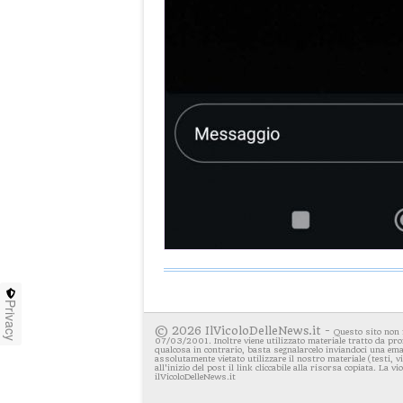
Privacy
© 2026 IlVicoloDelleNews.it -
Questo sito non 
07/03/2001. Inoltre viene utilizzato materiale tratto da pro
qualcosa in contrario, basta segnalarcelo inviandoci una emai
assolutamente vietato utilizzare il nostro materiale (testi, 
all'inizio del post il link cliccabile alla risorsa copiata. La v
ilVicoloDelleNews.it