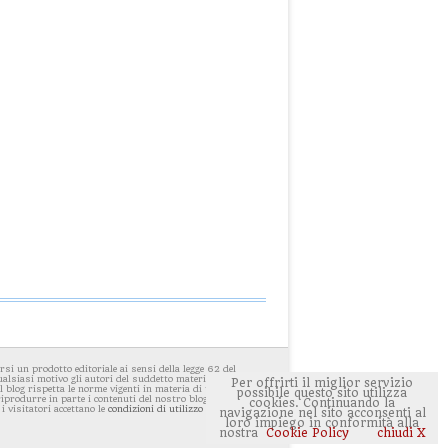
i un prodotto editoriale ai sensi della legge 62 del
ualsiasi motivo gli autori del suddetto materiale avessero
Per offrirti il miglior servizio
 blog rispetta le norme vigenti in materia di privacy. E'
possibile questo sito utilizza
 riprodurre in parte i contenuti del nostro blog ponendo
cookies. Continuando la
 i visitatori accettano le
condizioni di utilizzo del sito
navigazione nel sito acconsenti al
loro impiego in conformità alla
nostra
Cookie Policy
chiudi X