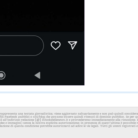
rappresenta una testata giornalistica; viene aggiornato saltuariamente e non può quindi considerars
fili Facebook pubblici o siti/blog che possono essere quindi ritenuti di dominio pubblico. Se per q
l all'indirizzo redazione [@] ilvicolodellenews.it e provvederemo immediatamente alla rimozione. Il
video e immagini) senza la nostra esplicita autorizzazione; in presenza di quest'ultima è possibile
iolazione di questa condizione potrebbe autorizzarci ad adire le vie legali. Tutti gli utenti registrati e