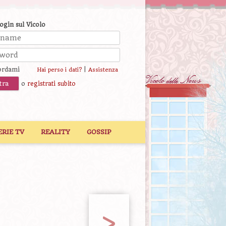
login sul Vicolo
ordami
|
Hai perso i dati?
Assistenza
o
registrati subito
ERIE TV
REALITY
GOSSIP
>