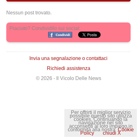
Nessun post trovato.
Piaciuto? Condividilo sui social:
Invia una segnalazione o contattaci
Richiedi assistenza
© 2026 - Il Vicolo Delle News
Per offrirti il miglior servizio
possibile questo sito utilizza
cookies. Continuando la
navigazione nel sito
acconsenti al loro impiego in
conformità alla nostra
Cookie
Policy
chiudi X