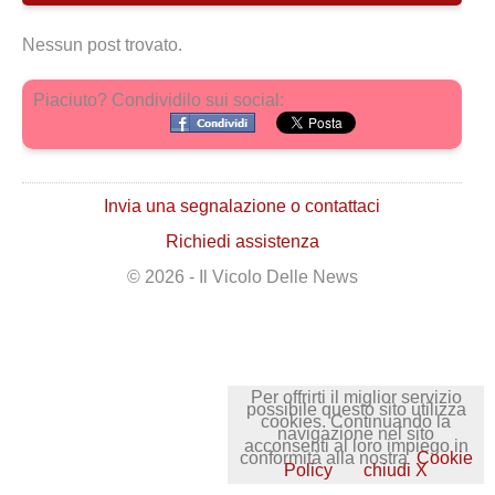
Nessun post trovato.
Piaciuto? Condividilo sui social:
Invia una segnalazione o contattaci
Richiedi assistenza
© 2026 - Il Vicolo Delle News
Per offrirti il miglior servizio
possibile questo sito utilizza
cookies. Continuando la
navigazione nel sito
acconsenti al loro impiego in
conformità alla nostra
Cookie
Policy
chiudi X