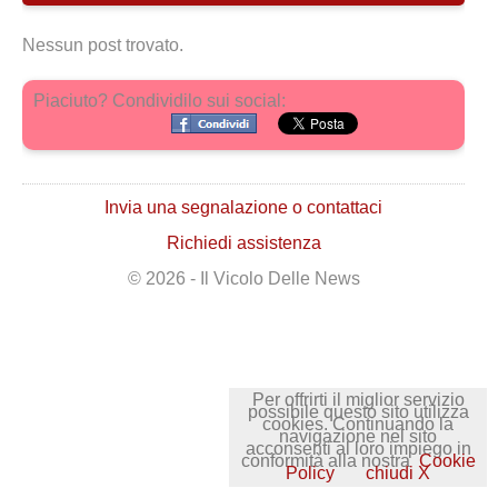
Nessun post trovato.
Piaciuto? Condividilo sui social:
Invia una segnalazione o contattaci
Richiedi assistenza
© 2026 - Il Vicolo Delle News
Per offrirti il miglior servizio
possibile questo sito utilizza
cookies. Continuando la
navigazione nel sito
acconsenti al loro impiego in
conformità alla nostra
Cookie
Policy
chiudi X