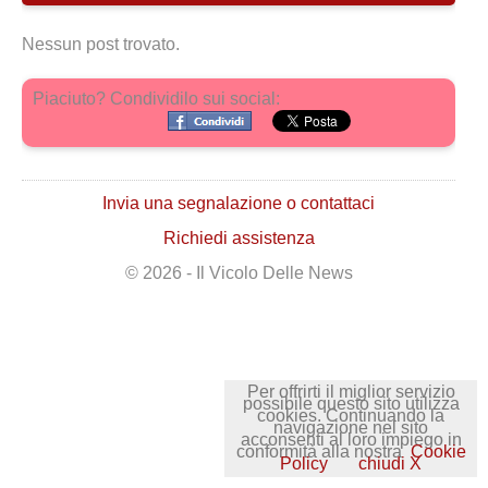
Nessun post trovato.
Piaciuto? Condividilo sui social:
Invia una segnalazione o contattaci
Richiedi assistenza
© 2026 - Il Vicolo Delle News
Per offrirti il miglior servizio
possibile questo sito utilizza
cookies. Continuando la
navigazione nel sito
acconsenti al loro impiego in
conformità alla nostra
Cookie
Policy
chiudi X