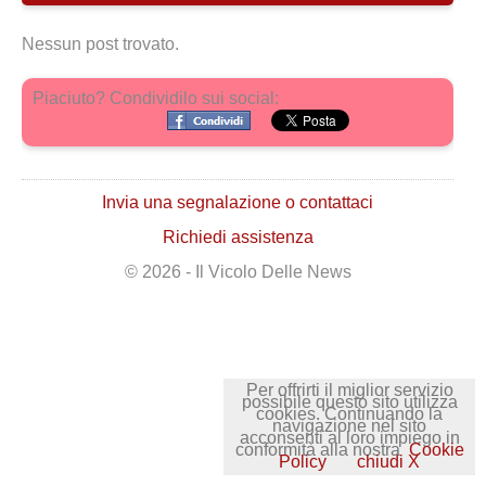
Nessun post trovato.
Piaciuto? Condividilo sui social:
Invia una segnalazione o contattaci
Richiedi assistenza
© 2026 - Il Vicolo Delle News
Per offrirti il miglior servizio
possibile questo sito utilizza
cookies. Continuando la
navigazione nel sito
acconsenti al loro impiego in
conformità alla nostra
Cookie
Policy
chiudi X