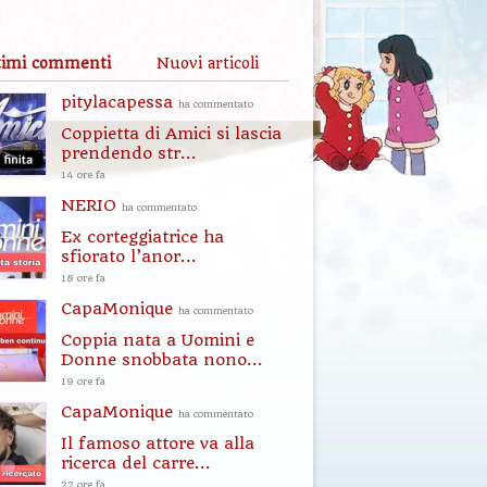
timi commenti
Nuovi articoli
pitylacapessa
ha commentato
Coppietta di Amici si lascia
prendendo str...
14 ore fa
NERIO
ha commentato
Ex corteggiatrice ha
sfiorato l’anor...
18 ore fa
CapaMonique
ha commentato
Coppia nata a Uomini e
Donne snobbata nono...
19 ore fa
CapaMonique
ha commentato
Il famoso attore va alla
ricerca del carre...
22 ore fa