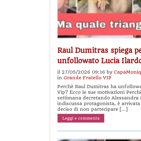
Raul Dumitras spiega p
unfollowato Lucia Ilard
il 27/05/2026 09:16 by
CapaMoniq
in
Grande Fratello VIP
Perchè Raul Dumitras ha unfollowat
Vip? Ecco le sue motivazioni Perchè
settimana decretando Alessandra Mu
indiscussa protagonista, è arrivat
deciso di non partecipare […]
Leggi e commenta