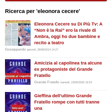
Ricerca per 'eleonora cecere'
Eleonora Cecere su Di Più Tv: A
“Non è la Rai” ero la rivale di
Ambra, oggi ho due bambine e
recito a teatro
Gossippando
giovedì, 28/08/2014 14:27
Amicizia al capolinea tra alcune
ex protagoniste del Grande
Fratello
Grande Fratello
martedì, 19/05/2026 16:53
Gieffina dell’ultimo Grande
Fratello rompe con tutti tranne
una