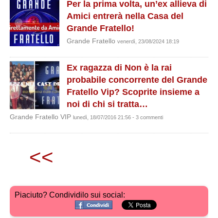
Per la prima volta, un’ex allieva di
Amici entrerà nella Casa del
Grande Fratello!
Grande Fratello
venerdì, 23/08/2024 18:19
Ex ragazza di Non è la rai
probabile concorrente del Grande
Fratello Vip? Scoprite insieme a
noi di chi si tratta…
Grande Fratello VIP
lunedì, 18/07/2016 21:56 - 3 commenti
<<
Piaciuto? Condividilo sui social: