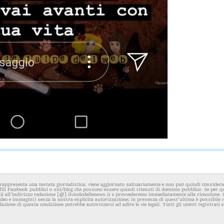
rappresenta una testata giornalistica; viene aggiornato saltuariamente e non può quindi considerars
fili Facebook pubblici o siti/blog che possono essere quindi ritenuti di dominio pubblico. Se per q
l all'indirizzo redazione [@] ilvicolodellenews.it e provvederemo immediatamente alla rimozione. Il
video e immagini) senza la nostra esplicita autorizzazione; in presenza di quest'ultima è possibile
iolazione di questa condizione potrebbe autorizzarci ad adire le vie legali. Tutti gli utenti registrati e