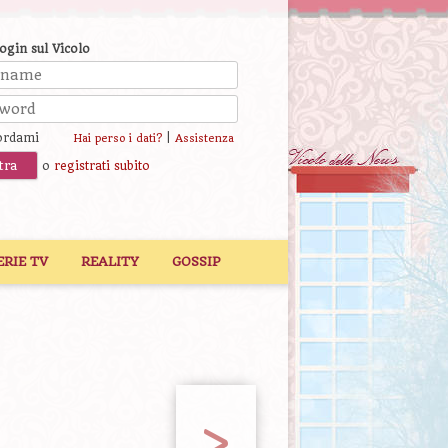
login sul Vicolo
ordami
|
Hai perso i dati?
Assistenza
o
registrati subito
ERIE TV
REALITY
GOSSIP
>