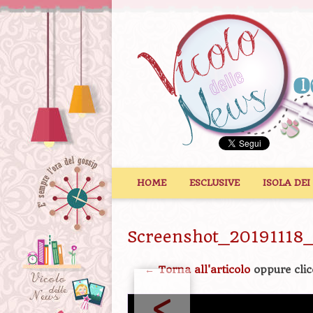
Vai al contenuto
HOME
ESCLUSIVE
ISOLA DEI
Screenshot_20191118
← Torna all'articolo
oppure clic
<