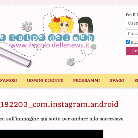
Fai il 
Ric
 FAMOSI
UOMINI E DONNE
PROGRAMMI
SVAGO
S
_182203_com.instagram.android
ca sull'immagine qui sotto per andare alla successiva