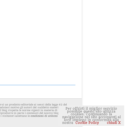
i un prodotto editoriale ai sensi della legge 62 del
ualsiasi motivo gli autori del suddetto materiale avessero
Per offrirti il miglior servizio
 blog rispetta le norme vigenti in materia di privacy. E'
possibile questo sito utilizza
 riprodurre in parte i contenuti del nostro blog ponendo
cookies. Continuando la
 i visitatori accettano le
condizioni di utilizzo del sito
navigazione nel sito acconsenti al
loro impiego in conformità alla
nostra
Cookie Policy
chiudi X