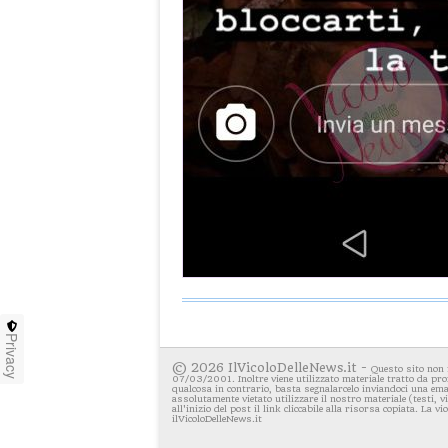
Privacy
© 2026 IlVicoloDelleNews.it -
Questo sito non 
07/03/2001. Inoltre viene utilizzato materiale tratto da pro
qualcosa in contrario, basta segnalarcelo inviandoci una emai
assolutamente vietato utilizzare il nostro materiale (testi, 
all'inizio del post il link cliccabile alla risorsa copiata. La v
ilVicoloDelleNews.it