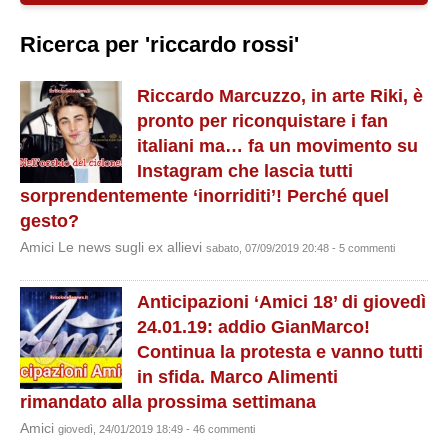
Ricerca per 'riccardo rossi'
Riccardo Marcuzzo, in arte Riki, è
pronto per riconquistare i fan
italiani ma… fa un movimento su
Instagram che lascia tutti
sorprendentemente ‘inorriditi’! Perché quel
gesto?
Amici Le news sugli ex allievi
sabato, 07/09/2019 20:48 - 5 commenti
Anticipazioni ‘Amici 18’ di giovedì
24.01.19: addio GianMarco!
Continua la protesta e vanno tutti
in sfida. Marco Alimenti
rimandato alla prossima settimana
Amici
giovedì, 24/01/2019 18:49 - 46 commenti