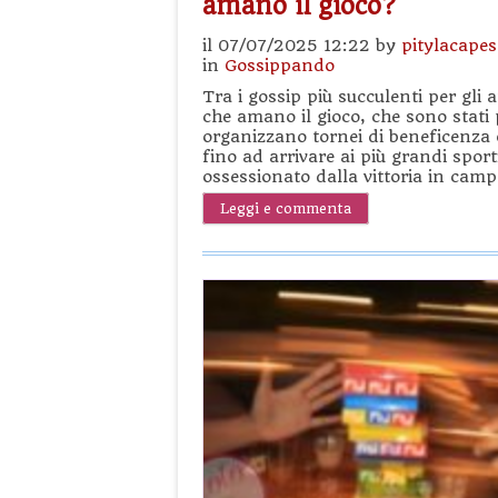
amano il gioco?
il 07/07/2025 12:22 by
pitylacape
in
Gossippando
Tra i gossip più succulenti per gli 
che amano il gioco, che sono stati
organizzano tornei di beneficenza 
fino ad arrivare ai più grandi spor
ossessionato dalla vittoria in cam
Leggi e commenta