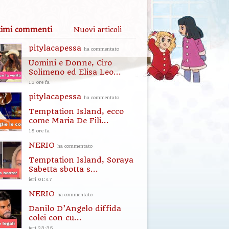
timi commenti
Nuovi articoli
pitylacapessa
ha commentato
Uomini e Donne, Ciro
Solimeno ed Elisa Leo...
13 ore fa
pitylacapessa
ha commentato
Temptation Island, ecco
come Maria De Fili...
18 ore fa
NERIO
ha commentato
Temptation Island, Soraya
Sabetta sbotta s...
ieri 01:47
NERIO
ha commentato
Danilo D’Angelo diffida
colei con cu...
ieri 23:35