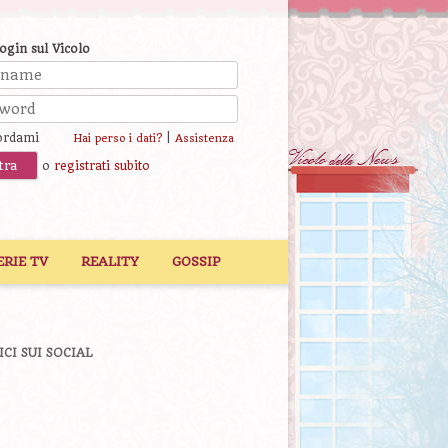
login sul Vicolo
ordami
|
Hai perso i dati?
Assistenza
o
registrati subito
ERIE TV
REALITY
GOSSIP
ICI SUI SOCIAL