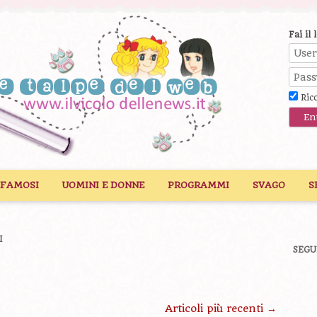
Fai il 
Ric
 FAMOSI
UOMINI E DONNE
PROGRAMMI
SVAGO
S
I
SEGU
Articoli più recenti
→