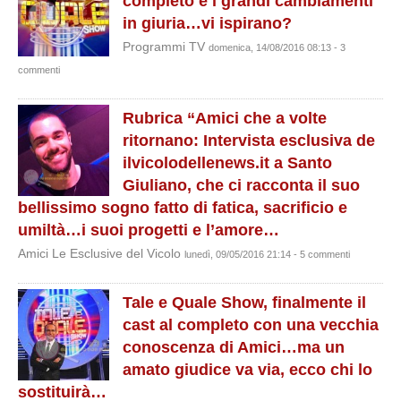
completo e i grandi cambiamenti
in giuria…vi ispirano?
Programmi TV
domenica, 14/08/2016 08:13 - 3
commenti
Rubrica “Amici che a volte
ritornano: Intervista esclusiva de
ilvicolodellenews.it a Santo
Giuliano, che ci racconta il suo
bellissimo sogno fatto di fatica, sacrificio e
umiltà…i suoi progetti e l’amore…
Amici Le Esclusive del Vicolo
lunedì, 09/05/2016 21:14 - 5 commenti
Tale e Quale Show, finalmente il
cast al completo con una vecchia
conoscenza di Amici…ma un
amato giudice va via, ecco chi lo
sostituirà…