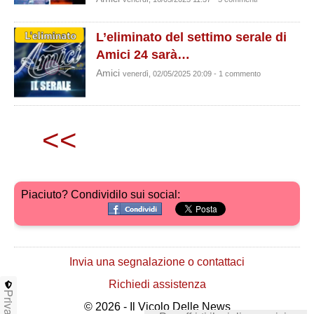
L’eliminato del settimo serale di
Amici 24 sarà…
Amici
venerdì, 02/05/2025 20:09 - 1 commento
<<
Piaciuto? Condividilo sui social:
Invia una segnalazione o contattaci
Richiedi assistenza
Privacy
© 2026 - Il Vicolo Delle News