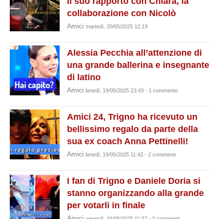
il suo rapporto con Chiara, la
collaborazione con Nicolò
Amici
martedì, 20/05/2025 12:19
Alessia Pecchia all’attenzione di
una grande ballerina e insegnante
di latino
Amici
lunedì, 19/05/2025 23:43 - 1 commento
Amici 24, Trigno ha ricevuto un
bellissimo regalo da parte della
sua ex coach Anna Pettinelli!
Amici
lunedì, 19/05/2025 11:42 - 2 commenti
I fan di Trigno e Daniele Doria si
stanno organizzando alla grande
per votarli in finale
Amici
venerdì, 16/05/2025 11:37 - 3 commenti