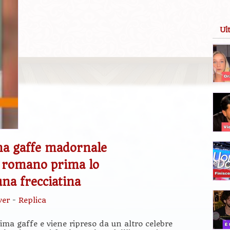
Ul
na gaffe madornale
e romano prima lo
una frecciatina
ver
-
Replica
ima gaffe e viene ripreso da un altro celebre