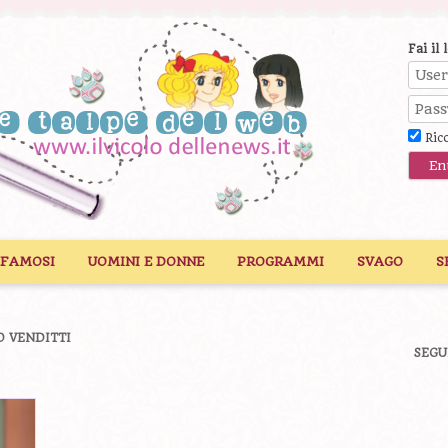
Fai il 
Ric
 FAMOSI
UOMINI E DONNE
PROGRAMMI
SVAGO
S
 VENDITTI
SEGU