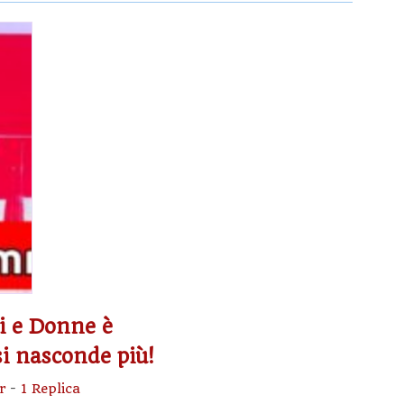
i e Donne è
i nasconde più!
r
-
1 Replica