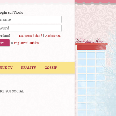
login sul Vicolo
ordami
|
Hai perso i dati?
Assistenza
o
registrati subito
ERIE TV
REALITY
GOSSIP
ICI SUI SOCIAL