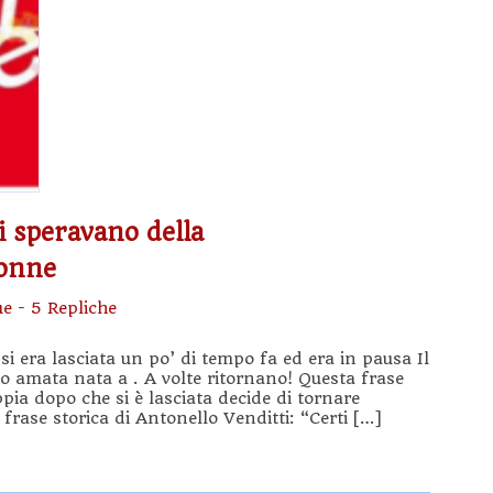
i speravano della
Donne
ue
-
5 Repliche
si era lasciata un po’ di tempo fa ed era in pausa Il
to amata nata a . A volte ritornano! Questa frase
ia dopo che si è lasciata decide di tornare
rase storica di Antonello Venditti: “Certi […]