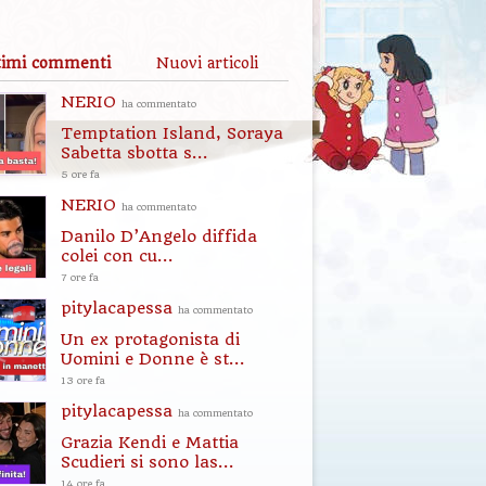
timi commenti
Nuovi articoli
NERIO
ha commentato
Temptation Island, Soraya
Sabetta sbotta s...
5 ore fa
NERIO
ha commentato
Danilo D’Angelo diffida
colei con cu...
7 ore fa
pitylacapessa
ha commentato
Un ex protagonista di
Uomini e Donne è st...
13 ore fa
pitylacapessa
ha commentato
Grazia Kendi e Mattia
Scudieri si sono las...
14 ore fa