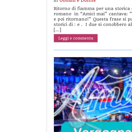
in
Uomini e Donne
Ritorno di fiamma per una storica 
romano in “Amici mai” cantava: ”C
e poi ritornano!” Questa frase si p
storici di : e . I due si conobbero 
[…]
Leggi e commenta