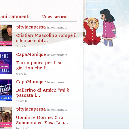
timi commenti
Nuovi articoli
pitylacapessa
ha commentato
Cristian Mascolino rompe il
silenzio e dif...
5 ore fa
CapaMonique
ha commentato
Tanta paura per l’ex
gieffina che fi...
9 ore fa
CapaMonique
ha commentato
Ballerino di Amici: “Mi è
passata l...
12 ore fa
pitylacapessa
ha commentato
Uomini e Donne, Ciro
Solimeno ed Elisa Leo...
ieri 17:27