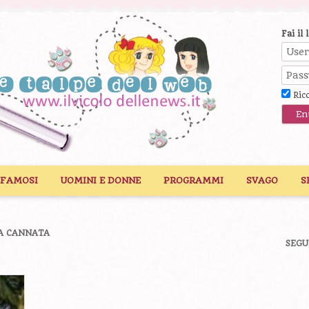
Fai il 
Ric
 FAMOSI
UOMINI E DONNE
PROGRAMMI
SVAGO
S
A CANNATA
SEGU