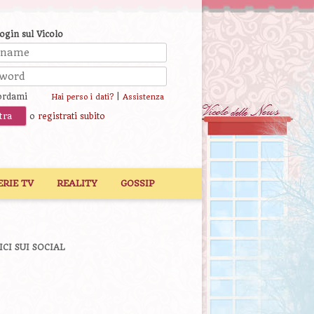
login sul Vicolo
ordami
|
Hai perso i dati?
Assistenza
o
registrati subito
ERIE TV
REALITY
GOSSIP
ICI SUI SOCIAL