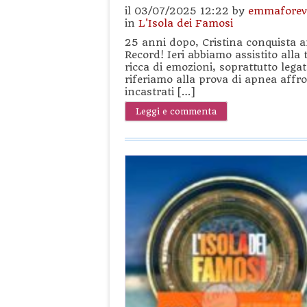
il 03/07/2025 12:22 by
emmaforev
in
L'Isola dei Famosi
25 anni dopo, Cristina conquista an
Record! Ieri abbiamo assistito alla
ricca di emozioni, soprattutto leg
riferiamo alla prova di apnea affr
incastrati […]
Leggi e commenta