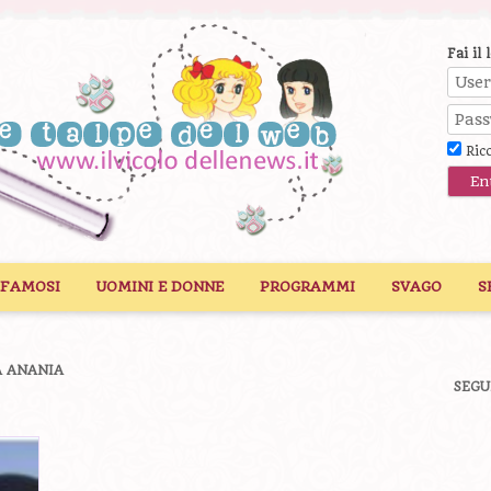
Fai il 
Ric
 FAMOSI
UOMINI E DONNE
PROGRAMMI
SVAGO
S
A ANANIA
SEGU