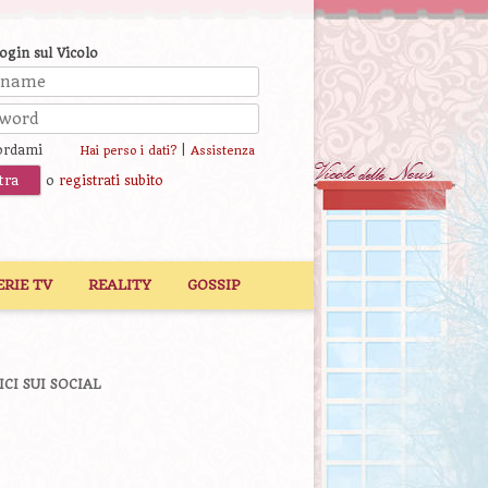
login sul Vicolo
ordami
|
Hai perso i dati?
Assistenza
o
registrati subito
ERIE TV
REALITY
GOSSIP
ICI SUI SOCIAL