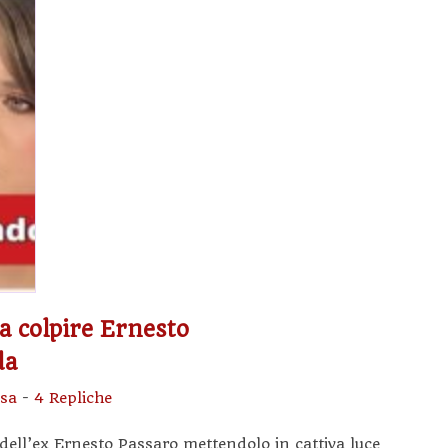
a colpire Ernesto
da
ssa
-
4 Repliche
dell’ex Ernesto Passaro mettendolo in cattiva luce