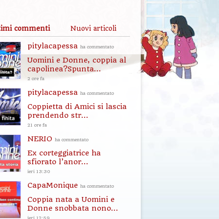
timi commenti
Nuovi articoli
pitylacapessa
ha commentato
Uomini e Donne, coppia al
capolinea?Spunta...
2 ore fa
pitylacapessa
ha commentato
Coppietta di Amici si lascia
prendendo str...
21 ore fa
NERIO
ha commentato
Ex corteggiatrice ha
sfiorato l’anor...
ieri 13:30
CapaMonique
ha commentato
Coppia nata a Uomini e
Donne snobbata nono...
ieri 12:59