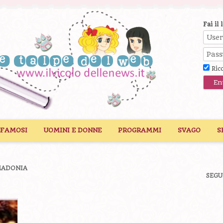
Fai il 
Ric
 FAMOSI
UOMINI E DONNE
PROGRAMMI
SVAGO
S
MADONIA
SEGU