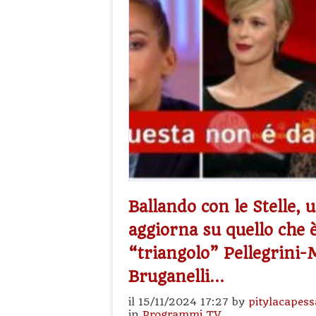
Ballando con le Stelle, 
aggiorna su quello che 
“triangolo” Pellegrini
Bruganelli…
il 15/11/2024 17:27 by
pitylacapess
in
Programmi TV