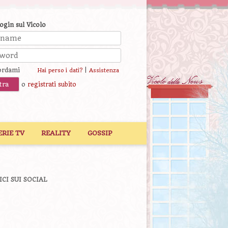
login sul Vicolo
ordami
|
Hai perso i dati?
Assistenza
o
registrati subito
ERIE TV
REALITY
GOSSIP
ICI SUI SOCIAL