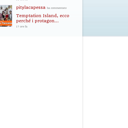
pitylacapessa
ha commentato
Temptation Island, ecco
perché i protagon...
17 ore fa