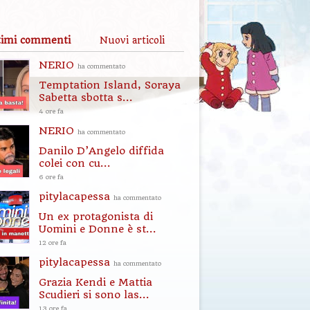
timi commenti
Nuovi articoli
NERIO
ha commentato
Temptation Island, Soraya
Sabetta sbotta s...
4 ore fa
NERIO
ha commentato
Danilo D’Angelo diffida
colei con cu...
6 ore fa
pitylacapessa
ha commentato
Un ex protagonista di
Uomini e Donne è st...
12 ore fa
pitylacapessa
ha commentato
Grazia Kendi e Mattia
Scudieri si sono las...
13 ore fa