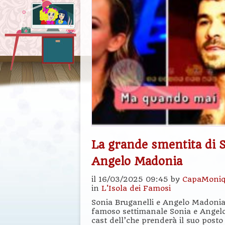
La grande smentita di S
Angelo Madonia
il 16/03/2025 09:45 by
CapaMoniq
in
L'Isola dei Famosi
Sonia Bruganelli e Angelo Madonia
famoso settimanale Sonia e Angelo d
cast dell’che prenderà il suo pos