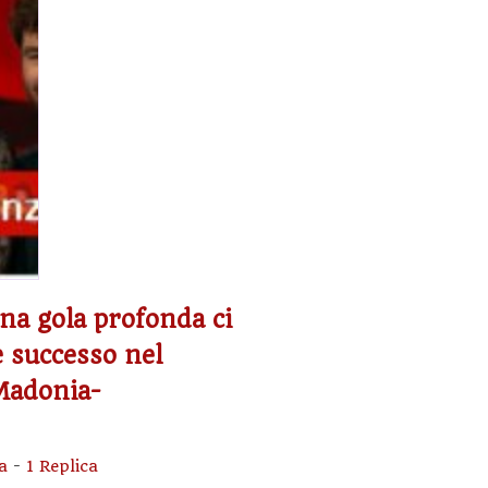
una gola profonda ci
è successo nel
-Madonia-
a
-
1 Replica